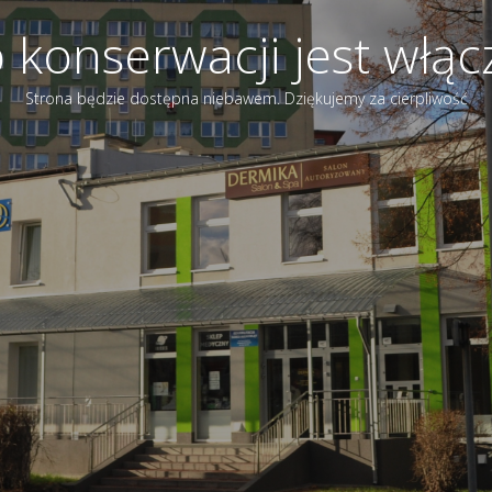
 konserwacji jest włą
Strona będzie dostępna niebawem. Dziękujemy za cierpliwość