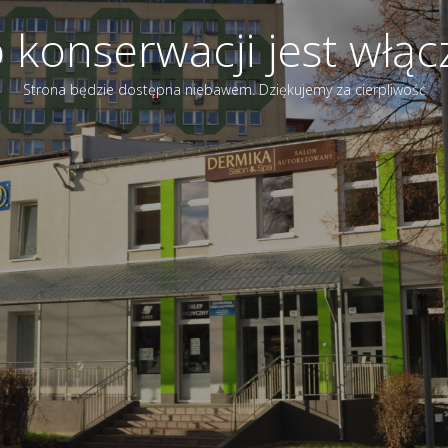
 konserwacji jest włą
Strona będzie dostępna niebawem. Dziękujemy za cierpliwość